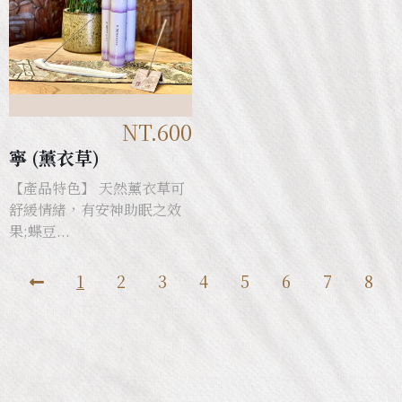
NT.600
寧 (薰衣草)
【產品特色】 天然薰衣草可
舒緩情緒，有安神助眠之效
果;蝶豆...
1
2
3
4
5
6
7
8