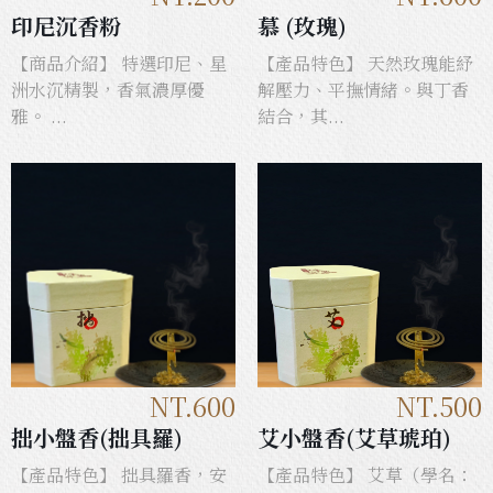
印尼沉香粉
慕 (玫瑰)
【商品介紹】 特選印尼、星
【產品特色】 天然玫瑰能紓
洲水沉精製，香氣濃厚優
解壓力、平撫情緒。與丁香
雅。 ...
結合，其...
NT.600
NT.500
拙小盤香(拙具羅)
艾小盤香(艾草琥珀)
【產品特色】 拙具羅香，安
【產品特色】 艾草（學名：