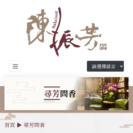
尋芳
問香
首頁
▶
尋芳問香