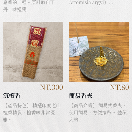
息香的一種。原料取自不
Artemisia argyi）...
丹，味道獨...
NT.300
NT.80
沉檀香
簡易香夾
【產品特色】 精選印度老山
【商品介紹】 簡易式香夾，
檀香精製，檀香味非常優
使用簡易、方便攜帶。 體積
雅。 ...
大約...