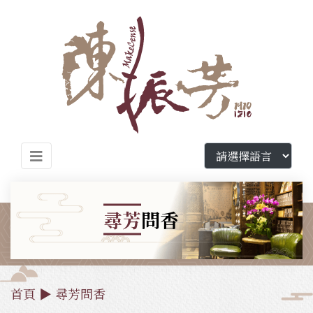
尋芳
問香
首頁
▶
尋芳問香