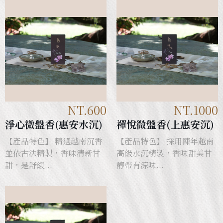
NT.600
NT.1000
淨心微盤香(惠安水沉)
禪悅微盤香(上惠安沉)
【產品特色】 精選越南沉香
【產品特色】 採用陳年越南
並依古法精製，香味清新甘
高級水沉精製，香味甜美甘
甜，是舒緩...
醇帶有涼味...