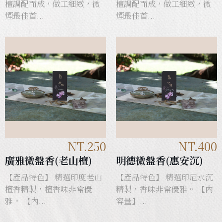
檀調配而成，做工細緻，微
檀調配而成，做工細緻，微
煙最佳首...
煙最佳首...
NT.250
NT.400
廣雅微盤香(老山檀)
明德微盤香(惠安沉)
【產品特色】 精選印度老山
【產品特色】 精選印尼水沉
檀香精製，檀香味非常優
精製，香味非常優雅。 【內
雅。 【內...
容量】...