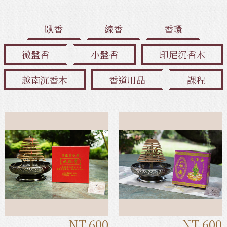
臥香
線香
香環
微盤香
小盤香
印尼沉香木
越南沉香木
香道用品
課程
NT.600
NT.600