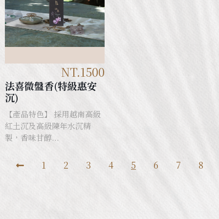
NT.1500
法喜微盤香(特級惠安
沉)
【產品特色】 採用越南高級
紅土沉及高級陳年水沉精
製，香味甘醇...
1
2
3
4
5
6
7
8