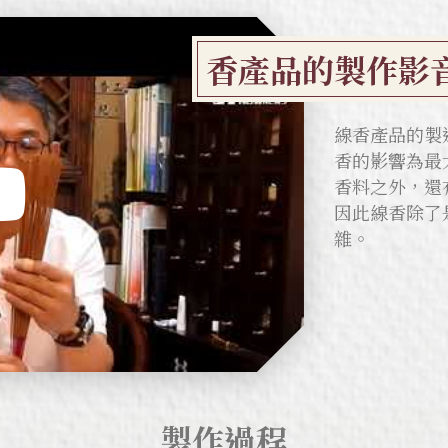
香產品的製作影
線香產品的製
香的影響為最
香料之外，還
因此線香除了
雜。
製作過程