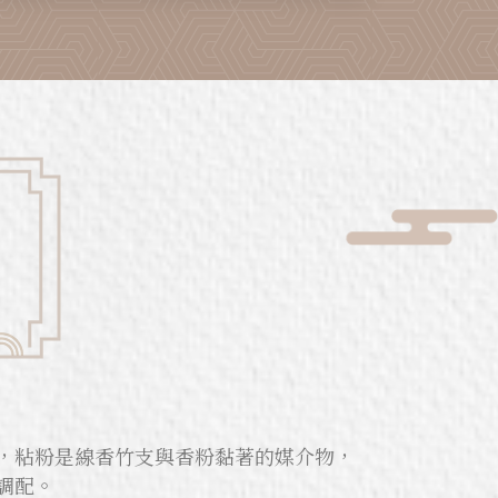
，粘粉是線香竹支與香粉黏著的媒介物，
調配。