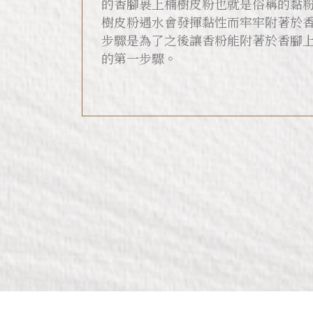
的香腳裹上楠樹皮粉也就是俗稱的黏
樹皮粉遇水會發揮黏性而牢牢附著於
步驟是為了之後讓香粉能附著於香腳
的第一步驟。