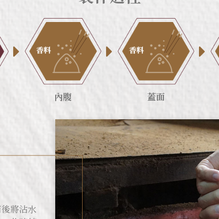
內腹
蓋面
而後將沾水