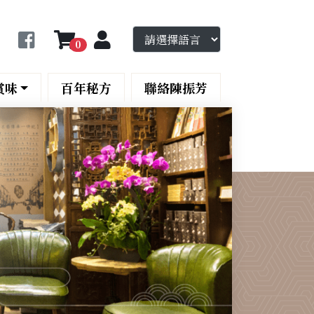
0
賞味
百年秘方
聯絡陳振芳