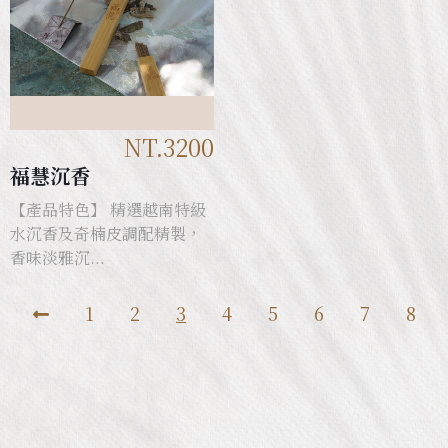
NT.3200
福慧沉香
【產品特色】 精選越南特級
水沉香及奇楠皮調配精製，
香味淡雅沉...
1
2
3
4
5
6
7
8