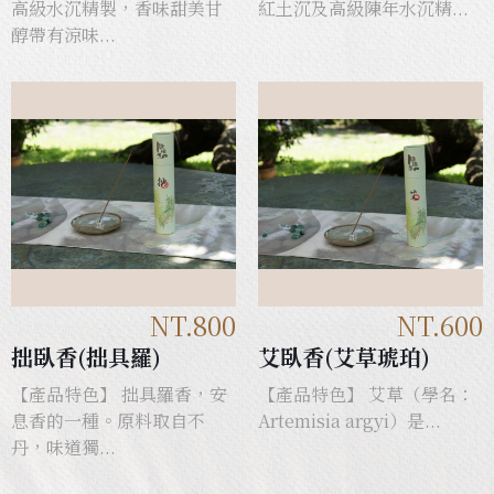
高級水沉精製，香味甜美甘
紅土沉及高級陳年水沉精...
醇帶有涼味...
NT.800
NT.600
拙臥香(拙具羅)
艾臥香(艾草琥珀)
【產品特色】 拙具羅香，安
【產品特色】 艾草（學名：
息香的一種。原料取自不
Artemisia argyi）是...
丹，味道獨...