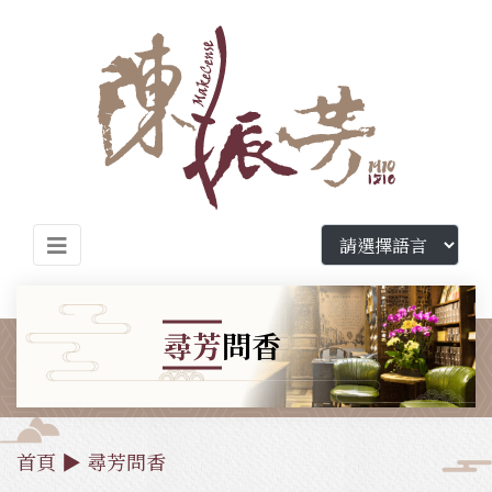
尋芳
問香
首頁
▶
尋芳問香