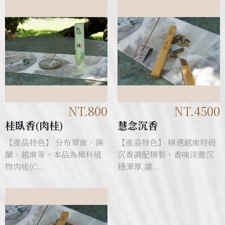
NT.800
NT.4500
桂臥香(肉桂)
慧念沉香
【產品特色】 分布華南、錫
【產品特色】 精選越南特級
蘭、越南等。本品為樟科植
沉香調配精製，香味淡雅沉
物肉桂(C...
穩渾厚,讓...