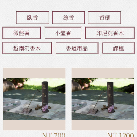
臥香
線香
香環
微盤香
小盤香
印尼沉香木
越南沉香木
香道用品
課程
NT.700
NT.1200