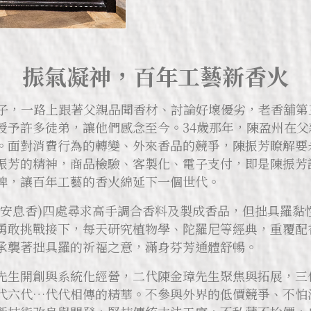
振氣凝神，百年工藝新香火
日子，一路上跟著父親品聞香材、討論好壞優劣，老香舖
授予許多徒弟，讓他們感念至今。34歲那年，陳盈州在
。面對消費行為的轉變、外來香品的競爭，陳振芳瞭解要
振芳的精神，商品檢驗、客製化、電子支付，即是陳振芳說
牌，讓百年工藝的香火綿延下一個世代。
(安息香)四處尋求高手調合香料及製成香品，但拙具羅黏
勇敢挑戰接下，每天研究植物學、陀羅尼等經典，重覆配
承襲著拙具羅的祈福之意，滿身芬芳通體舒暢。
先生開創與系統化經營，二代陳金璋先生聚焦與拓展，三
代六代…代代相傳的精華。不參與外界的低價競爭、不怕