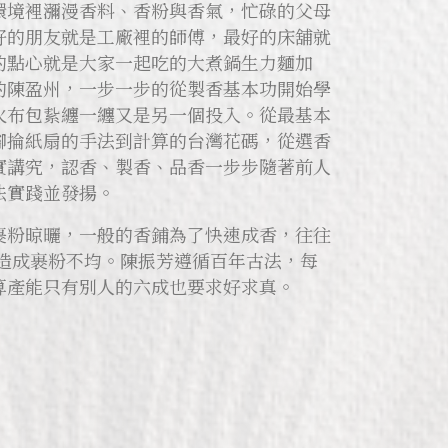
環境裡瀰漫香料、香粉與香氣，忙碌的父母
好的朋友就是工廠裡的師傅，最好的床舖就
的點心就是大家一起吃的大煮鍋生力麵加
的陳盈州，一步一步的從製香基本功開始學
火布包紥纏一纏又是另一個投入。從最基本
腳掄紙扇的手法到計算的台灣花碼，從選香
實講究，認香、製香、品香一步步隨著前人
法實踐並發揚。
裹粉晾曬，一般的香鋪為了快速成香，往往
會造成裹粉不均。陳振芳遵循百年古法，每
算產能只有別人的六成也要求好求真。