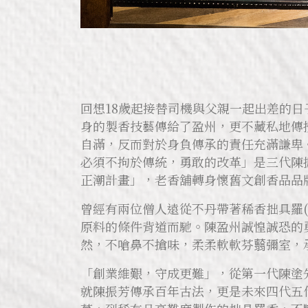
回想18歲起接替司機與父親一起出差的
身的製香技藝傳給了盈州，更不藏私地傳
自滿，反而對於身負傳承的責任充滿謙卑
必須不拘於傳統，勇敢的改革」是三代陳
正潮計畫」，老香舖轉身懷舊文創香品品
曾經有兩位僧人遠從不丹帶著稀香拙具羅
原料的條件背道而馳。陳盈州誠惶誠恐的
然，不嗆鼻不搶味，柔柔軟軟芬蘙彌室，
「創業維艱，守成更難」，從第一代陳塗
就陳振芳傳承百年古法，更是未來四代五