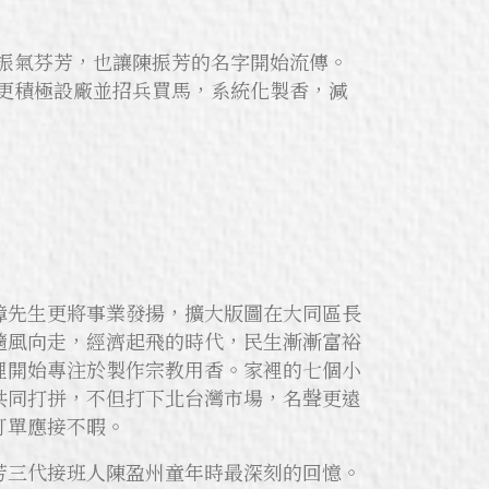
振氣芬芳，也讓陳振芳的名字開始流傳。
更積極設廠並招兵買馬，系統化製香，減
璋先生更將事業發揚，擴大版圖在大同區長
隨風向走，經濟起飛的時代，民生漸漸富裕
裡開始專注於製作宗教用香。家裡的七個小
共同打拼，不但打下北台灣市場，名聲更遠
訂單應接不暇。
芳三代接班人陳盈州童年時最深刻的回憶。