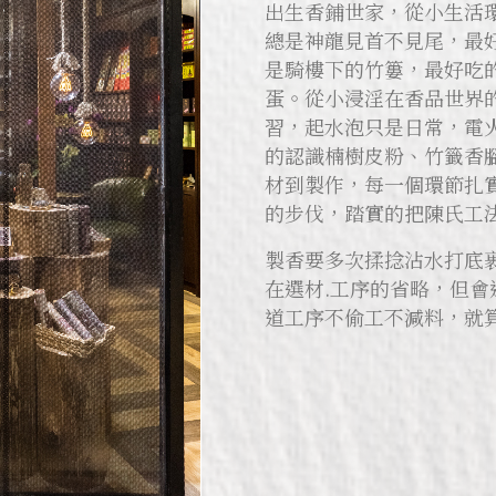
出生香鋪世家，從小生活
總是神龍見首不見尾，最
是騎樓下的竹簍，最好吃
蛋。從小浸淫在香品世界
習，起水泡只是日常，電
的認識楠樹皮粉、竹籤香
材到製作，每一個環節扎
的步伐，踏實的把陳氏工
製香要多次揉捻沾水打底
在選材.工序的省略，但
道工序不偷工不減料，就