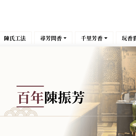
陳氏工法
尋芳問香
千里芳香
玩香
百年
陳振芳