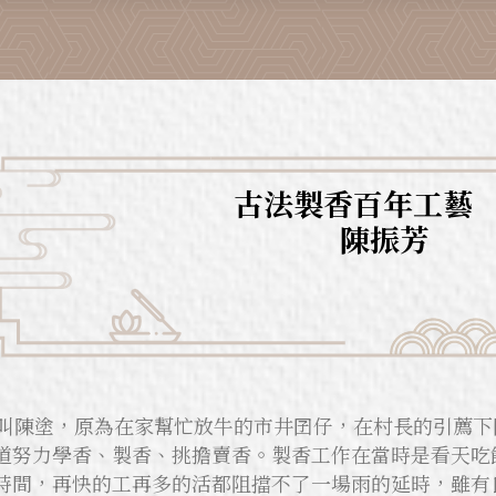
古法製香百年工藝
陳振芳
男孩叫陳塗，原為在家幫忙放牛的市井囝仔，在村長的引薦
道努力學香、製香、挑擔賣香。製香工作在當時是看天吃
時間，再快的工再多的活都阻擋不了一場雨的延時，雖有