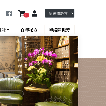
0
賞味
百年秘方
聯絡陳振芳