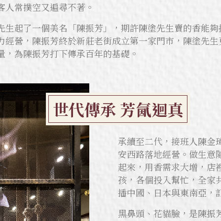
客人常撲空又遍尋不著。
先生起了一個美名「陳振芳」，期許陳塗先生賣的香能夠
力經營，陳振芳終於新莊老街成立第一家門市，陳塗先生
量，為陳振芳打下傳承百年的基礎。
世代傳承 芳氤迴真
承續至二代，接班人陳金
安西路落地經營。做生意
起來，用香需求大增，店
孩，各個投入幫忙，全家
播中國、日本與東南亞，
黑鼻頭、花貓臉，是陳振