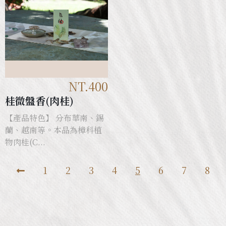
NT.400
桂微盤香(肉桂)
【產品特色】 分布華南、錫
蘭、越南等。本品為樟科植
物肉桂(C...
1
2
3
4
5
6
7
8