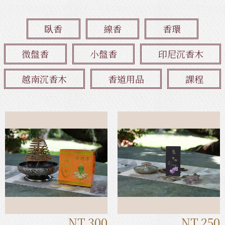
臥香
線香
香環
微盤香
小盤香
印尼沉香木
越南沉香木
香道用品
課程
NT.300
NT.250