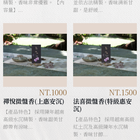
精製，香味非常優雅。 【內
並依古法精製，香味清新甘
容量】...
甜，是舒緩...
NT.1000
NT.1500
禪悅微盤香(上惠安沉)
法喜微盤香(特級惠安
沉)
【產品特色】 採用陳年越南
高級水沉精製，香味甜美甘
【產品特色】 採用越南高級
醇帶有涼味...
紅土沉及高級陳年水沉精
製，香味甘醇...