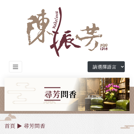
尋芳
問香
首頁
▶
尋芳問香