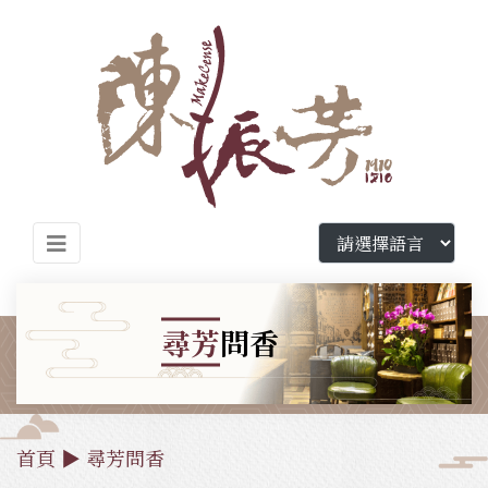
尋芳
問香
首頁
▶
尋芳問香