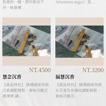
息香的一種。原料取自不
Artemisia argyi）是...
丹，味道獨...
NT.4500
NT.3200
慧念沉香
福慧沉香
【產品特色】 精選越南特級
【產品特色】 精選越南特級
沉香調配精製，香味淡雅沉
水沉香及奇楠皮調配精製，
穩渾厚,讓...
香味淡雅沉...