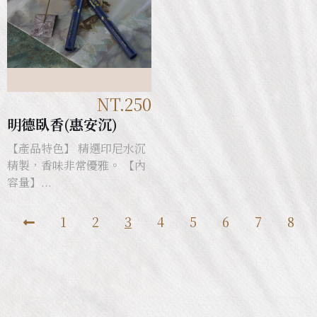
NT.250
明德臥香(惠安沉)
【產品特色】 精選印尼水沉
精製，香味非常優雅。 【內
容量】...
1
2
3
4
5
6
7
8