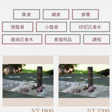
臥香
線香
香環
微盤香
小盤香
印尼沉香木
越南沉香木
香道用品
課程
NT.1800
NT.3200