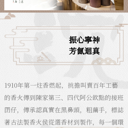
振心寧神
芳氤迴真
1910年第一炷香燃起，挑擔叫賣百年工藝
的香火傳到陳家第三、四代阿公欽點的接班
囝仔，傳承認真實在黑鼻頭，粗繭手，標誌
著古法製香火侯從選香材到製作，每一個環