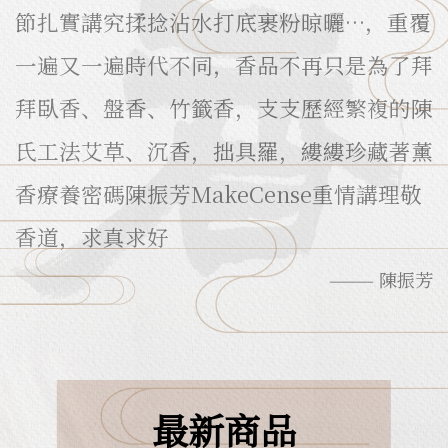
節扎實講究揉捻沾水打底裹粉晾曬…，重覆
一遍又一遍時代不同，香品不再只是為了拜
拜臥香、盤香、竹籤香，支支歷經繁複的陳
氏工法艾草、沉香，拙具羅，縷縷珍藏著薰
香療養密碼陳振芳MakeCense重情講理敬
香道，求真求好
——— 陳振芳
最新商品