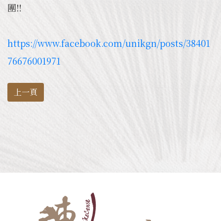
團‼️
https://www.facebook.com/unikgn/posts/38401
76676001971
上一頁