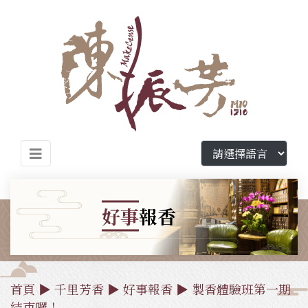
好事
報香
首頁
▶
千里芳香
▶
好事報香
▶ 製香體驗班第一期
結束囉！