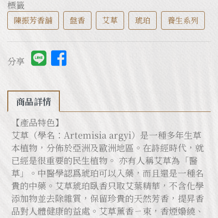
標籤
陳振芳香舖
盤香
艾草
琥珀
養生系列
分享
商品詳情
【產品特色】
艾草（學名：Artemisia argyi）是一種多年生草
本植物，分佈於亞洲及歐洲地區。在詩經時代，就
已經是很重要的民生植物。 亦有人稱艾草為「醫
草」。中醫學認爲琥珀可以入藥，而且還是一種名
貴的中藥。艾草琥珀臥香只取艾葉精華，不含化學
添加物並去除雜質，保留珍貴的天然芳香，提昇香
品對人體健康的益處。艾草薰香ㄧ束，香煙嬝繞、