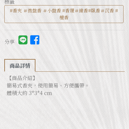
標籤
#香夾 ＃微盤香 ＃小盤香 #香環＃線香#臥香＃沉香 #
檀香
分享
商品詳情
【商品介紹】
簡易式香夾，使用簡易、方便攜帶。
體積大約 3*3*4 cm