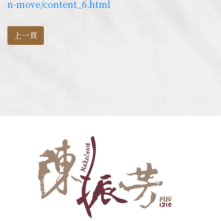
n-move/content_6.html
上一頁