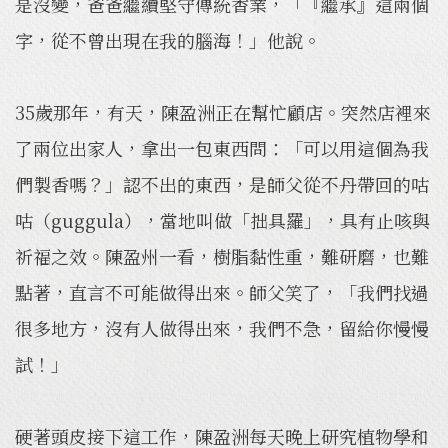
是沒變，爸爸繼續堅守傳統香業，「『繼承』這兩個
字，從不曾出現在我的腦海！」他說。
35歲那年，有天，陳盈洲正在幫忙顧店。突然店裡來
了兩位出家人，拿出一包東西問：「可以用這個為我
們製香嗎？」認不出的東西，是師父從不丹帶回的咕
咕（guggula），當地叫做「拙具羅」，具有止咳與
祈福之效。陳盈州一看，樹脂黏性重，難研磨，也難
點著，直言不可能做得出來。師父笑了，「我們找過
很多地方，沒有人做得出來，我們不急，留給你慢慢
試！」
硬著頭皮接下這工作，陳盈洲每天晚上研究植物學和