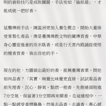
明的裹粉技巧是成敗關鍵，手法宛如「掄紙扇」，才
能成就一把好香。
延襲傳統手法，陳盈洲更加入養生概念，開始大量接
受客製化香品，像是臺灣佛教文物的藏傳貢香，中華
身心靈促進會的奈米臥香，或是行天宮內殿誦經使用
的檀香貢香，皆出自他的手。
現在的他，力圖做出最好的香，振興臺灣香業。問他
如何品香？「其實，嗅覺比味覺更直接，試試看品香
前先理香，沉心，靜氣。點燃一根香，先側過頭吸進
7分空氣，保留著3分空間再來聞香。在這過程中，一
點一點感受香煙裊裊，然後去品香，去識香，專心感