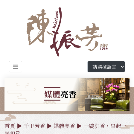
媒體
亮香
首頁
▶
千里芳香
▶
媒體亮香
▶ 一縷沉香，串起一
脈相承