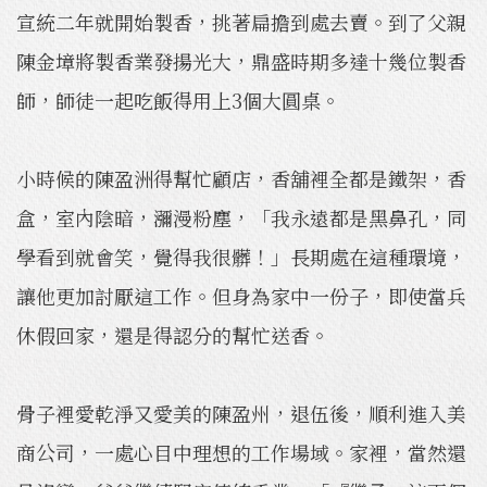
宣統二年就開始製香，挑著扁擔到處去賣。到了父親
陳金墇將製香業發揚光大，鼎盛時期多達十幾位製香
師，師徒一起吃飯得用上3個大圓桌。
小時候的陳盈洲得幫忙顧店，香舖裡全都是鐵架，香
盒，室內陰暗，瀰漫粉塵，「我永遠都是黑鼻孔，同
學看到就會笑，覺得我很髒！」長期處在這種環境，
讓他更加討厭這工作。但身為家中一份子，即使當兵
休假回家，還是得認分的幫忙送香。
骨子裡愛乾淨又愛美的陳盈州，退伍後，順利進入美
商公司，一處心目中理想的工作場域。家裡，當然還