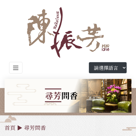
尋芳
問香
首頁
▶
尋芳問香