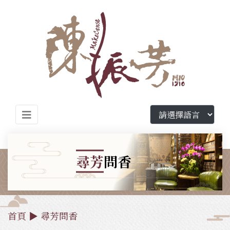
尋芳
問香
首頁
▶
尋芳問香