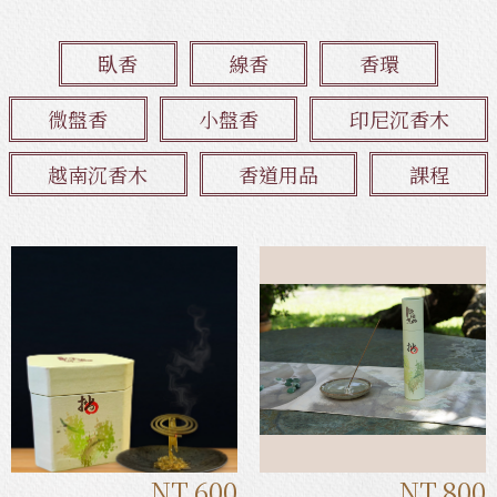
臥香
線香
香環
微盤香
小盤香
印尼沉香木
越南沉香木
香道用品
課程
NT.600
NT.800