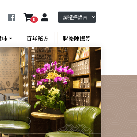
0
賞味
百年秘方
聯絡陳振芳