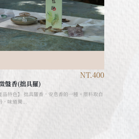
NT.400
微盤香(拙具羅)
產品特色】 拙具羅香，安息香的一種。原料取自
丹，味道獨...