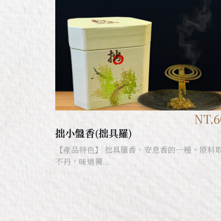
NT.6
拙小盤香(拙具羅)
【產品特色】 拙具羅香，安息香的一種。原料
不丹，味道獨...