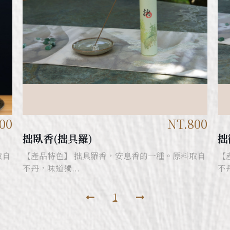
00
NT.800
拙臥香(拙具羅)
拙
取自
【產品特色】 拙具羅香，安息香的一種。原料取自
【
不丹，味道獨...
不
1