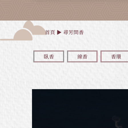
首頁
▶
尋芳問香
臥香
線香
香環