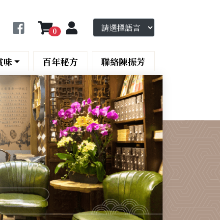
0
賞味
百年秘方
聯絡陳振芳