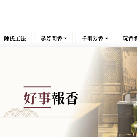
陳氏工法
尋芳問香
千里芳香
玩香
好事
報香