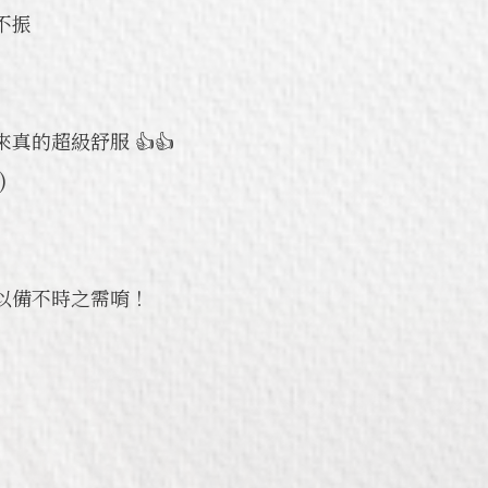
不振
真的超級舒服 👍👍
)
以備不時之需唷！