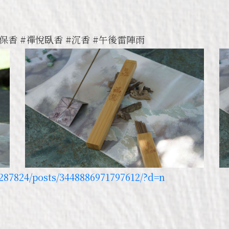
保香 #禪悅臥香 #沉香 #午後雷陣雨
287824/posts/3448886971797612/?d=n