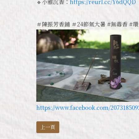
🔹小雅沉香：
https://reurl.cc/Y6dQQD
＃陳振芳香鋪 ＃24節氣大暑 #無毒香 #環
https://www.facebook.com/207318509
上一頁