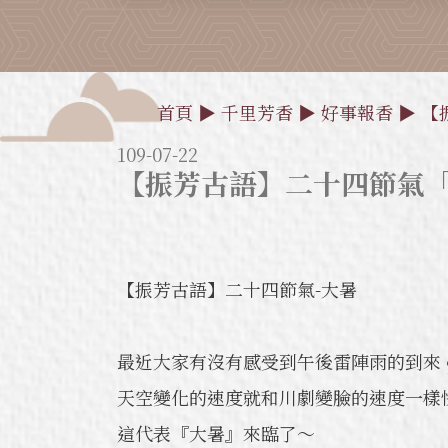
首頁
▶
千里芳香
▶
好事報香
▶ 【
109-07-22
【振芳古語】二十四節氣
【振芳古語】二十四節氣-大暑
最近大家有沒有感受到午後雷陣雨的到來 ⛈
天空變化的速度就和川劇變臉的速度一樣快呢 
這代表『大暑』來臨了～