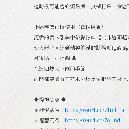
這時候可能會心煩易燥、無精打采、食慾
小編建議可以使用《禪悅臥香》
沉香的香味甜美中帶點涼味 😝 (味道聞起來
使人靜心且達到精神飽滿的狀態呦(⁎⁍̴̛ᴗ⁍̴̛⁎
最後貼心小提醒 🔔
在這悶熱又下雨的季節
出門都要隨時補充水分以及帶把傘在身上
☀️提神法寶 ☀️
🔹禪悅臥香：
https://reurl.cc/v1m8Ea
🔹福慧沉香：
https://reurl.cc/7ojlnd