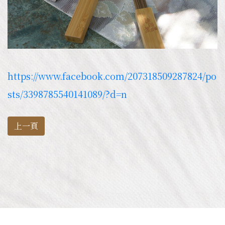
https://www.facebook.com/207318509287824/po
sts/3398785540141089/?d=n
上一頁