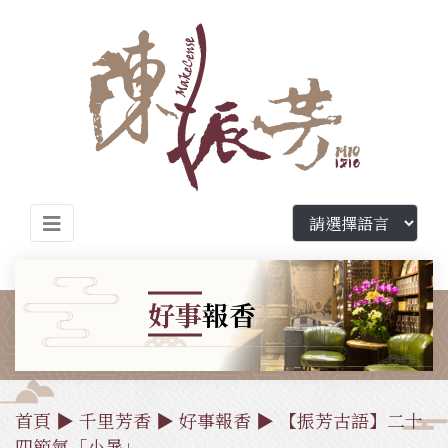
好事
報香
首頁
▶
千里芳香
▶
好事報香
▶ 【振芳古語】二十
四節氣「小暑」