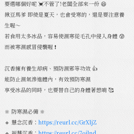
要選哪個好呢 💓不管了!老闆全部來一份 😆
揪豆馬爹 即使是夏天，也會受寒的，還是要注意養
生喔～
若食用太多冰品，容易使濕寒從毛孔中侵入身體 😰
而被寒濕感冒侵襲喔 ❗️
沉香擁有養生却病、預防濕邪等功效 👍
能防止濕氣滲進體內，有效預防寒濕
享受冰品的同時，也要替自己的身體著想唷 🥰
🔆 防寒濕必備 🔆
🔹 慧念沉香：
https://reurl.cc/GrXljZ
🔹 福慧沉香：
https://reurl.cc/7ojlnd