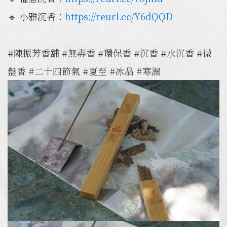
🔹 小雅沉香：
https://reurl.cc/Y6dQQD
#陳振芳香舖 #無毒香 #環保香 #沉香 #水沉香 #微
盤香 #二十四節氣 #夏至 #冰品 #寒濕