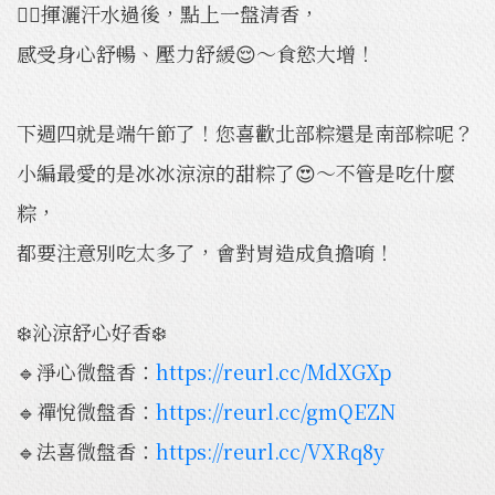
🏃‍♀️揮灑汗水過後，點上一盤清香，
感受身心舒暢、壓力舒緩😌～食慾大增！
下週四就是端午節了！您喜歡北部粽還是南部粽呢？
小編最愛的是冰冰涼涼的甜粽了😍～不管是吃什麼
粽，
都要注意別吃太多了，會對胃造成負擔唷！
❄️沁涼舒心好香❄️
🔹淨心微盤香：
https://reurl.cc/MdXGXp
🔹禪悅微盤香：
https://reurl.cc/gmQEZN
🔹法喜微盤香：
https://reurl.cc/VXRq8y