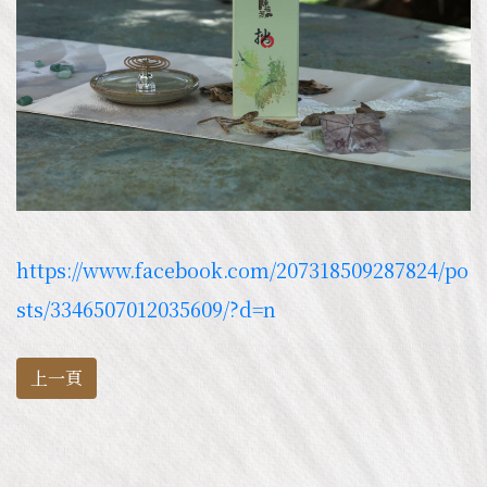
https://www.facebook.com/207318509287824/po
sts/3346507012035609/?d=n
上一頁