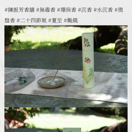
#陳振芳香舖 #無毒香 #環保香 #沉香 #水沉香 #微
盤香 #二十四節氣 #夏至 #颱風