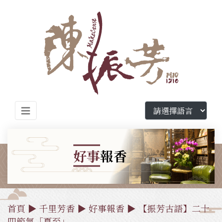
好事
報香
首頁
▶
千里芳香
▶
好事報香
▶ 【振芳古語】二十
四節氣「夏至」